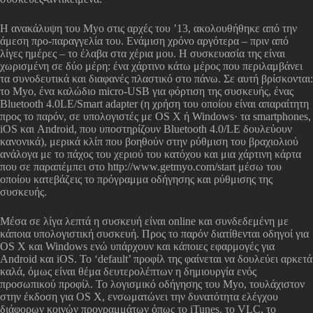
Η ανακάλυψη του Myo στις αρχές του ’13, ακολουθήθηκε από την
άμεση προ-παραγγελία του. Ενάμιση χρόνο αργότερα – πριν από
λίγες ημέρες – το έλαβα στα χέρια μου. Η συσκευασία της είναι
χωρισμένη σε δύο μέρη: ένα χάρτινο κάτω μέρος που περιλαμβάνει
τα συνοδευτικά και διαφανές πλαστικό στο πάνω. Σε αυτή βρίσκονται:
το Myo, ένα καλώδιο micro-USB για φόρτιση της συσκευής, ένας
Bluetooth 4.0LE/Smart adapter (η χρήση του οποίου είναι απαραίτητη
προς το παρόν, σε υπολογιστές με OS X ή Windows· τα smartphones,
iOS και Android, που υποστηρίζουν Bluetooth 4.0/LE δουλεύουν
κανονικά), μερικά κλίπ που βοηθούν στην ρύθμιση του βραχιολιού
ανάλογα με το πάχος του χεριού του κατόχου και μια χάρτινη κάρτα
που σε παραπέμπει στο http://www.getmyo.com/start μέσω του
οποίου κατεβάζεις το πρόγραμμα οδήγησης και ρύθμισης της
συσκευής.
Μέσα σε λίγα λεπτά η συσκευή είναι online και συνδεδεμένη με
κάποια υπολογιστική συσκευή. Προς το παρόν διατίθενται οδηγοί για
OS X και Windows ενώ υπάρχουν και κάποιες εφαρμογές για
Android και iOS. Το ‘default’ προφίλ της φαίνεται να δουλεύει αρκετά
καλά, όμως είναι θέμα δευτερολέπτων η δημιουργία ενός
προσωπικού προφίλ. Το λογισμικό οδήγησης του Myo, τουλάχιστον
στην έκδοση για OS X, ενσωματώνει την δυνατότητα ελέγχου
διάφορων κοινών προγραμμάτων όπως το iTunes, το VLC, το