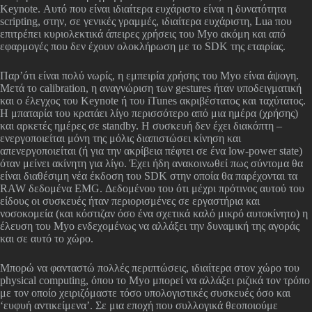
Keynote. Αυτό που είναι ιδιαίτερα ευχάριστο είναι η δυνατότητα
scripting, στην, σε γενικές γραμμές, ιδιαίτερα ευχάριστη, Lua που
επιτρέπει κυριολεκτικά άπειρες χρήσεις του Myo ακόμη και από
εφαρμογές που δεν έχουν ολοκλήρωση με το SDK της εταιρίας.
Παρ’ότι είναι πολύ νωρίς, η εμπειρία χρήσης του Myo είναι άψογη.
Μετά το calibration, η αναγνώριση των gestures ήταν υποδειγματική
και ο έλεγχος του Keynote ή του iTunes ακριβέστατος και ταχύτατος.
Η μπαταρία του κρατάει λίγο περισσότερο από μια ημέρα (χρήσης)
και αρκετές ημέρες σε standby. Η συσκευή δεν έχει διακόπτη –
ενεργοποιείται μόνη της μόλις διαπιστώσει κίνηση και
απενεργοποιείται (ή για την ακρίβεια πέφτει σε ένα low-power state)
όταν μείνει ακίνητη για λίγο. Έχει ήδη ανακοινωθεί πως σύντομα θα
είναι διαθέσιμη νέα έκδοση του SDK στην οποία θα παρέχονται τα
RAW δεδομένα EMG. Δεδομένου του ότι μέχρι πρότινος αυτού του
είδους οι συσκευές ήταν περιορισμένες σε εργαστήρια και
νοσοκομεία (και κόστιζαν όσο ένα σχετικά καλό μικρό αυτοκίνητο) η
έλευση του Myo ενδεχομένως να αλλάξει την δυναμική της αγοράς
και σε αυτό το χώρο.
Μπορώ να φανταστώ πολλές περιπτώσεις, ιδιαίτερα στον χώρο του
physical computing, όπου το Myo μπορεί να αλλάξει ριζικά τον τρόπο
με τον οποίο χειριζόμαστε τόσο υπολογιστικές συσκευές όσο και
‘ευφυή αντικείμενα’. Σε μια εποχή που συλλογικά θεοποιούμε