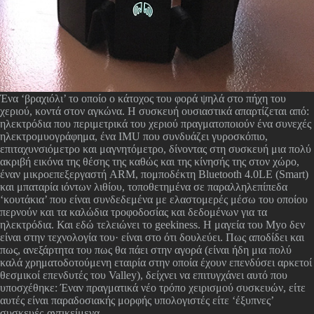
Ένα ‘βραχιόλι’ το οποίο ο κάτοχος του φορά ψηλά στο πήχη του
χεριού, κοντά στον αγκώνα. Η συσκευή ουσιαστικά απαρτίζεται από:
ηλεκτρόδια που περιμετρικά του χεριού πραγματοποιούν ένα συνεχές
ηλεκτρομυογράφημα, ένα IMU που συνδυάζει γυροσκόπιο,
επιταχυνσιόμετρο και μαγνητόμετρο, δίνοντας στη συσκευή μια πολύ
ακριβή εικόνα της θέσης της καθώς και της κίνησής της στον χώρο,
έναν μικροεπεξεργαστή ARM, πομποδέκτη Bluetooth 4.0LE (Smart)
και μπαταρία ιόντων λιθίου, τοποθετημένα σε παραλληλεπίπεδα
‘κουτάκια’ που είναι συνδεδεμένα με ελαστομερές μέσω του οποίου
περνούν και τα καλώδια τροφοδοσίας και δεδομένων για τα
ηλεκτρόδια. Και εδώ τελειώνει το geekiness. Η μαγεία του Myo δεν
είναι στην τεχνολογία του· είναι στο ότι δουλεύει. Πως αποδίδει και
πως, ανεξάρτητα του πως θα πάει στην αγορά (είναι ήδη μια πολύ
καλά χρηματοδοτούμενη εταιρία στην οποία έχουν επενδύσει αρκετοί
θεσμικοί επενδυτές του Valley), δείχνει να επιτυγχάνει αυτό που
υποσχέθηκε: Έναν πραγματικά νέο τρόπο χειρισμού συσκευών, είτε
αυτές είναι παραδοσιακής μορφής υπολογιστές είτε ‘έξυπνες’
συσκευές-αντικείμενα.