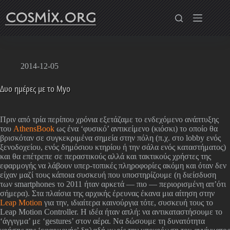
Skip
to
content
2014-12-05
Δυο ημέρες με το Myo
Πριν από τρία περίπου χρόνια εξετάζαμε το ενδεχόμενο ανάπτυξης
του
AthensBook
ως ένα ‘φυσικό’ αντικείμενο (κιόσκι) το οποίο θα
βρισκόταν σε συγκεκριμένα σημεία στην πόλη (π.χ. στο lobby ενός
ξενοδοχείου, ενός δημόσιου κτηρίου ή την σάλα ενός καταστήματος)
και θα επέτρεπε σε περαστικούς αλλά και τακτικούς χρήστες της
εφαρμογής να λάβουν υπερ-τοπικές πληροφορίες ακόμη και όταν δεν
είχαν μαζί τους κάποια συσκευή που υποστηρίζουμε (η διείσδυση
των smartphones το 2011 ήταν αρκετά — πιο — περιορισμένη απ’ότι
σήμερα). Στα πλαίσια της αρχικής έρευνας έκανα μια αίτηση στην
Leap Motion
για την, ιδιαίτερα καινούργια τότε, συσκευή τους το
Leap Motion Controller. Η ιδέα ήταν απλή: να αντικαταστήσουμε το
‘άγγιγμα’ με ‘gestures’ στον αέρα. Να δώσουμε τη δυνατότητα