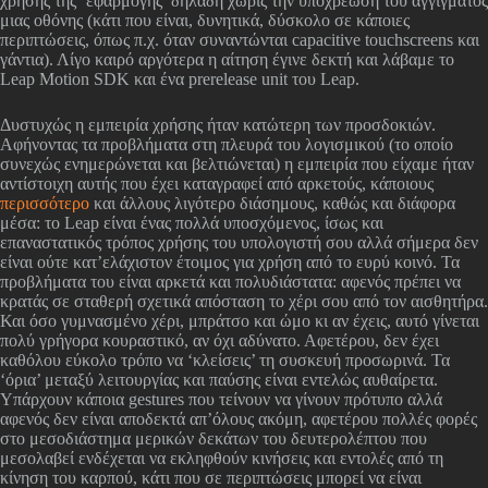
χρήσης της ‘εφαρμογής’ δηλαδή χωρίς την υποχρέωση του αγγίγματος
μιας οθόνης (κάτι που είναι, δυνητικά, δύσκολο σε κάποιες
περιπτώσεις, όπως π.χ. όταν συναντώνται capacitive touchscreens και
γάντια). Λίγο καιρό αργότερα η αίτηση έγινε δεκτή και λάβαμε το
Leap Motion SDK και ένα prerelease unit του Leap.
Δυστυχώς η εμπειρία χρήσης ήταν κατώτερη των προσδοκιών.
Αφήνοντας τα προβλήματα στη πλευρά του λογισμικού (το οποίο
συνεχώς ενημερώνεται και βελτιώνεται) η εμπειρία που είχαμε ήταν
αντίστοιχη αυτής που έχει καταγραφεί από αρκετούς, κάποιους
περισσότερο
και άλλους λιγότερο διάσημους, καθώς και διάφορα
μέσα: το Leap είναι ένας πολλά υποσχόμενος, ίσως και
επαναστατικός τρόπος χρήσης του υπολογιστή σου αλλά σήμερα δεν
είναι ούτε κατ’ελάχιστον έτοιμος για χρήση από το ευρύ κοινό. Τα
προβλήματα του είναι αρκετά και πολυδιάστατα: αφενός πρέπει να
κρατάς σε σταθερή σχετικά απόσταση το χέρι σου από τον αισθητήρα.
Και όσο γυμνασμένο χέρι, μπράτσο και ώμο κι αν έχεις, αυτό γίνεται
πολύ γρήγορα κουραστικό, αν όχι αδύνατο. Αφετέρου, δεν έχει
καθόλου εύκολο τρόπο να ‘κλείσεις’ τη συσκευή προσωρινά. Τα
‘όρια’ μεταξύ λειτουργίας και παύσης είναι εντελώς αυθαίρετα.
Υπάρχουν κάποια gestures που τείνουν να γίνουν πρότυπο αλλά
αφενός δεν είναι αποδεκτά απ’όλους ακόμη, αφετέρου πολλές φορές
στο μεσοδιάστημα μερικών δεκάτων του δευτερολέπτου που
μεσολαβεί ενδέχεται να εκληφθούν κινήσεις και εντολές από τη
κίνηση του καρπού, κάτι που σε περιπτώσεις μπορεί να είναι