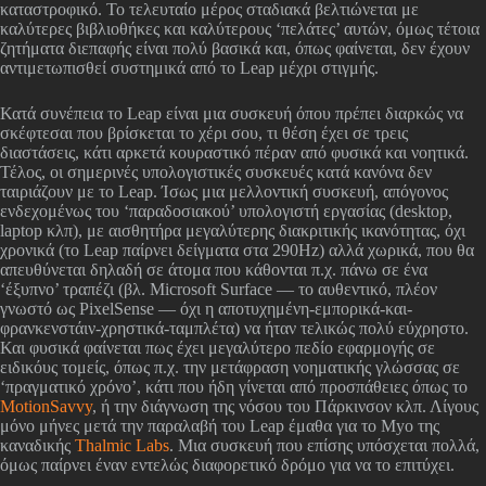
καταστροφικό. Το τελευταίο μέρος σταδιακά βελτιώνεται με
καλύτερες βιβλιοθήκες και καλύτερους ‘πελάτες’ αυτών, όμως τέτοια
ζητήματα διεπαφής είναι πολύ βασικά και, όπως φαίνεται, δεν έχουν
αντιμετωπισθεί συστημικά από το Leap μέχρι στιγμής.
Κατά συνέπεια το Leap είναι μια συσκευή όπου πρέπει διαρκώς να
σκέφτεσαι που βρίσκεται το χέρι σου, τι θέση έχει σε τρεις
διαστάσεις, κάτι αρκετά κουραστικό πέραν από φυσικά και νοητικά.
Τέλος, οι σημερινές υπολογιστικές συσκευές κατά κανόνα δεν
ταιριάζουν με το Leap. Ίσως μια μελλοντική συσκευή, απόγονος
ενδεχομένως του ‘παραδοσιακού’ υπολογιστή εργασίας (desktop,
laptop κλπ), με αισθητήρα μεγαλύτερης διακριτικής ικανότητας, όχι
χρονικά (το Leap παίρνει δείγματα στα 290Hz) αλλά χωρικά, που θα
απευθύνεται δηλαδή σε άτομα που κάθονται π.χ. πάνω σε ένα
‘έξυπνο’ τραπέζι (βλ. Microsoft Surface — το αυθεντικό, πλέον
γνωστό ως PixelSense — όχι η αποτυχημένη-εμπορικά-και-
φρανκενστάιν-χρηστικά-ταμπλέτα) να ήταν τελικώς πολύ εύχρηστο.
Και φυσικά φαίνεται πως έχει μεγαλύτερο πεδίο εφαρμογής σε
ειδικόυς τομείς, όπως π.χ. την μετάφραση νοηματικής γλώσσας σε
‘πραγματικό χρόνο’, κάτι που ήδη γίνεται από προσπάθειες όπως το
MotionSavvy
, ή την διάγνωση της νόσου του Πάρκινσον κλπ. Λίγους
μόνο μήνες μετά την παραλαβή του Leap έμαθα για το Myo της
καναδικής
Thalmic Labs
. Μια συσκευή που επίσης υπόσχεται πολλά,
όμως παίρνει έναν εντελώς διαφορετικό δρόμο για να το επιτύχει.